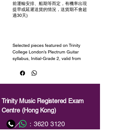
前運輸安排、船期等而定，有機率出現
提早或延遲送貨的情況，送貨期不會超
過30天)
預購
Selected pieces featured on Trinity
College London’s Plectrum Guitar
syllabus, Initial-Grade 2, valid from
2016. Expertly graded and edited by
leading music educators.
備註
本公司所有貨物有7天質量問題包換
新
Trinity Music Registered Exam
顧客須在收貨7天內攜同單據親臨我
Centre (Hong Kong)
們的維修中心辦理，敬請預約
(只限同價錢, 同一品牌貨物)
：
3620 3120
／
人為損壞, 不在保修範圍
本產品享有 1 年自攜有限保養服務
：
info@trinitymusic-rechk.com
貨物出門恕不退換本公司有最終決