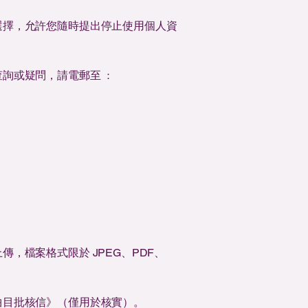
選擇，允許您隨時提出停止使用個人資
查詢或疑問，請電郵至
：
檔案格式限於 JPEG、PDF、
曲目批核信》（僅用於核實）。